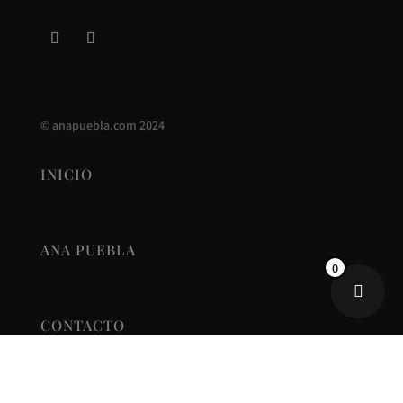
©
anapuebla.com
2024
INICIO
ANA PUEBLA
0
CONTACTO
NUEVA COLECCIÓN