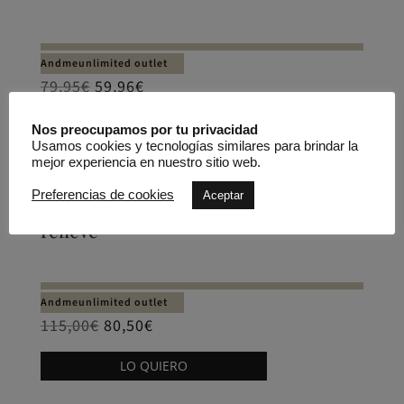
Andmeunlimited outlet
79,95
€
59,96
€
Este
LO QUIERO
Nos preocupamos por tu privacidad
producto
Usamos cookies y tecnologías similares para brindar la
tiene
mejor experiencia en nuestro sitio web.
múltiples
REBAJADO -30%
Preferencias de cookies
Aceptar
variantes.
Blusa manga abullonada tejido
relieve
Las
opciones
se
pueden
Andmeunlimited outlet
elegir
115,00
€
80,50
€
en
Este
LO QUIERO
la
producto
página
tiene