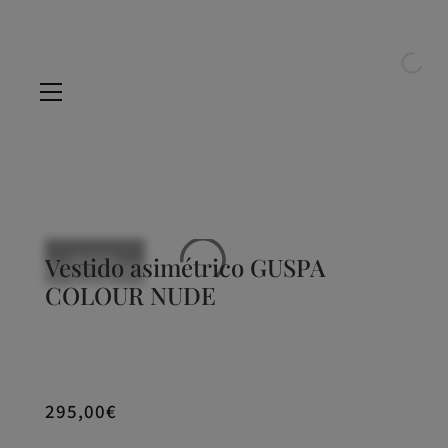
NUEVO
Vestido asimétrico GUSPA
NUEVO
NUEVO
NUEVO
COLOUR NUDE
295,00
€