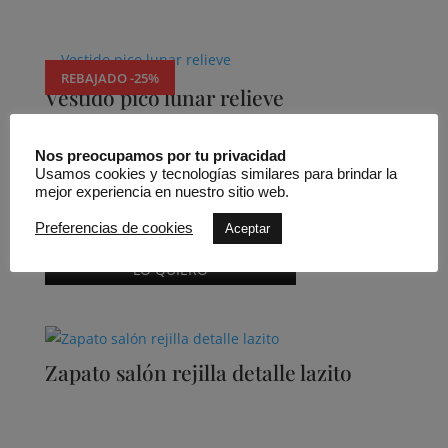
Productos relacionados
REBAJADO -25%
Vestido pico lunar relieve
Nos preocupamos por tu privacidad
Usamos cookies y tecnologías similares para brindar la
mejor experiencia en nuestro sitio web.
Andmeunlimited outlet
180,00
€
135,00
€
Preferencias de cookies
Aceptar
Este
LO QUIERO
producto
tiene
múltiples
variantes.
Zapato salón rejilla detalle lazito
Las
opciones
se