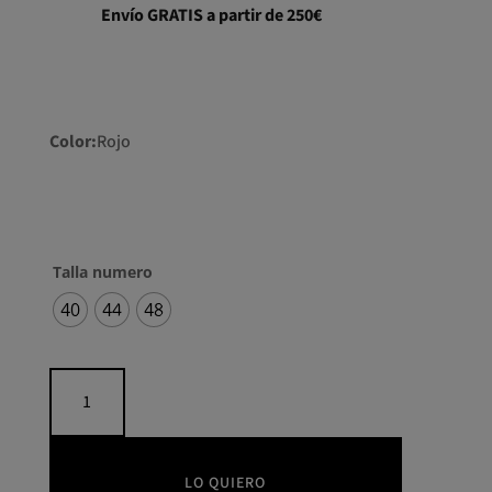
Envío GRATIS a partir de 250€
Color:
Rojo
Talla numero
40
44
48
Vestido
corto
pedrería
vuelo
cantidad
LO QUIERO