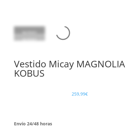
NUEVO
NUEVO
NUEVO
NUEVO
Vestido Micay MAGNOLIA
KOBUS
259,99
€
Envío 24/48 horas