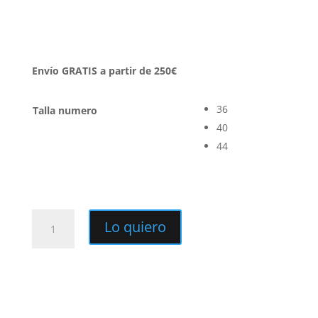
Envío GRATIS a partir de 250€
36
Talla numero
40
44
Vestido
Lo quiero
Micay
MAGNOLIA
KOBUS
cantidad