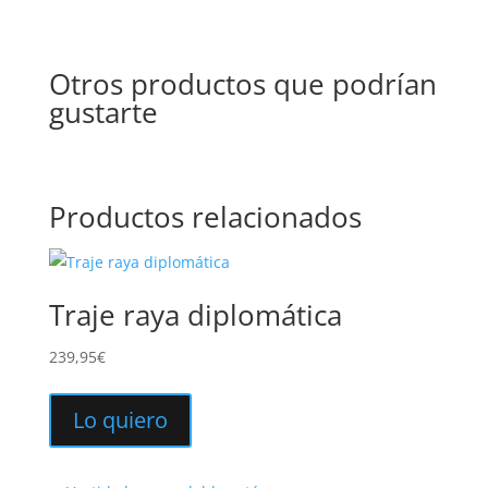
Otros productos que podrían
gustarte
Productos relacionados
Traje raya diplomática
239,95
€
Este
producto
Lo quiero
tiene
múltiples