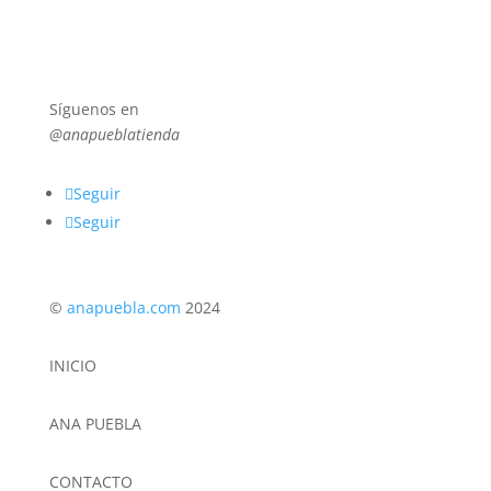
en
la
página
de
Síguenos en
producto
@anapueblatienda
Seguir
Seguir
©
anapuebla.com
2024
INICIO
ANA PUEBLA
CONTACTO